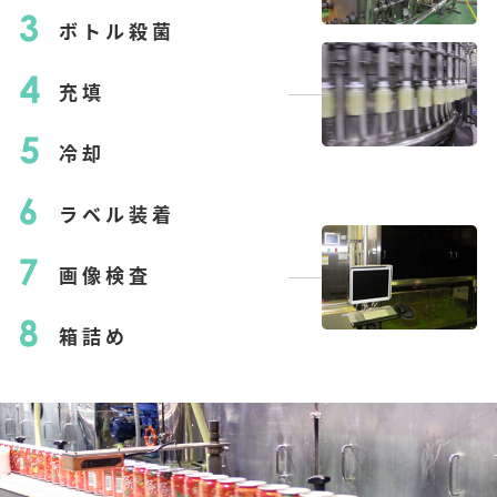
ボトル殺菌
充填
冷却
ラベル装着
画像検査
箱詰め