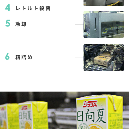
レトルト殺菌
冷却
箱詰め