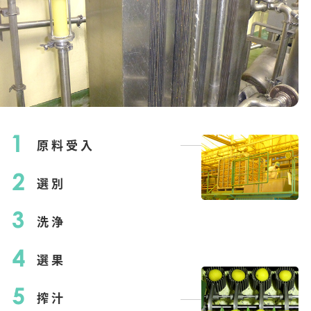
原料受入
選別
洗浄
選果
搾汁