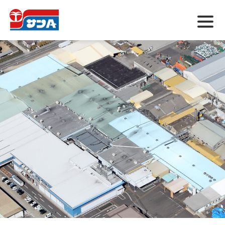
メ
ニ
ュ
ー