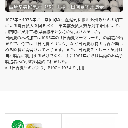
1972年〜1973年に、常恒的な生産過剰に悩む温州みかんの加工
による需要拡大を図るべく、果実需要拡大緊急対策(国)により、
川南町に果汁工場(県農協果汁(株))が設立されました。
日向夏の本格加工は1985年の「日向夏マーマレード」の製造が始
まりで、今では「日向夏ドリンク」など日向夏独特の芳香が楽し
める飲料が開発されております。また、日向夏ストレート果汁は
自社製品に利用するだけでなく、主に1991年からは県内のお菓子
製造者への供給も開始されました。
※「日向夏ものがたり」P100〜102より引用