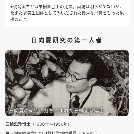
※偶発実生とは果樹園芸上の用語。両親は明らかでないが、
たまたま実生個体としてみいだされた優秀な形質をもった果
樹のこと。
日向夏研究の第一人者
三輪忠珍博士
（1908年〜1956年）
第一回宮崎県文化賞自然科学部門受賞（1950年）