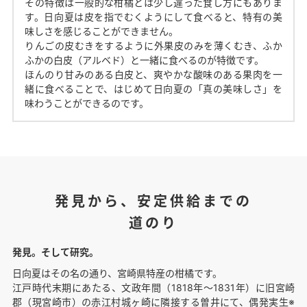
その特徴は一般的な柑橘とは少し違った食し方にもありま
す。日向夏は皮を指でむくようにして食べると、特有の美
味しさを感じることができません。
りんごの皮むきをするように外果皮のみを薄くむき、ふか
ふかの白皮（アルベド）と一緒に食べるのが特徴です。
ほんのり甘みのある白皮と、爽やかな酸味のある果肉を一
緒に食べることで、はじめて日向夏の「真の美味しさ」を
味わうことができるのです。
発見から、安定供給までの
道のり
発見。そして研究。
日向夏はその名の通り、宮崎県特産の柑橘です。
江戸時代末期にあたる、文政年間（1818年〜1831年）に旧宮崎
郡（現宮崎市）の赤江村城ヶ崎に隣接する曽井にて、偶発実生※