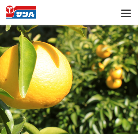
メ
ニ
ュ
ー