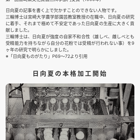
日向夏の記事を書く上で欠かすことのできない人物です。
三輪博士は宮崎大学農学部園芸教室教授の在職中、日向夏の研究
に着手、それまで極めて不安定であった日向夏の生産に大きく貢
献しました。
三輪博士は、日向夏が強度の自家不和合性（雄しべ、雌しべとも
受精能力を持ちながら自分の花粉では受精が行われない事）を9
ヶ年の研究で明らかにしました。
※「日向夏ものがたり」P69〜72より引用
日向夏の本格加工開始