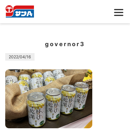
メ
ニ
ュ
ー
governor3
2022/04/16