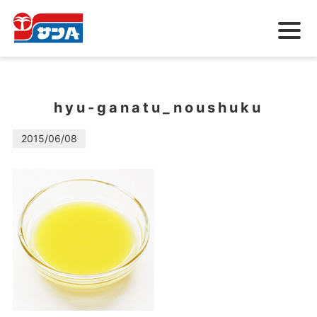
メ
ニ
ュ
ー
hyu-ganatu_noushuku
2015/06/08