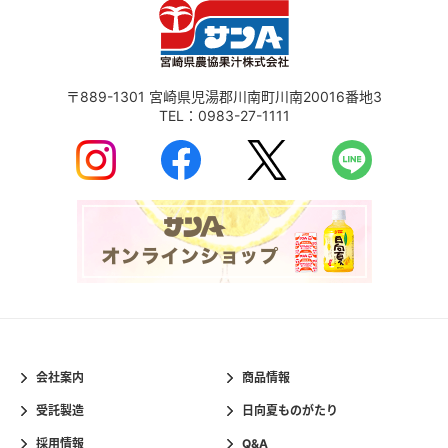
〒889-1301
宮崎県児湯郡川南町川南20016番地3
TEL：
0983-27-1111
会社案内
商品情報
受託製造
日向夏ものがたり
採用情報
Q&A