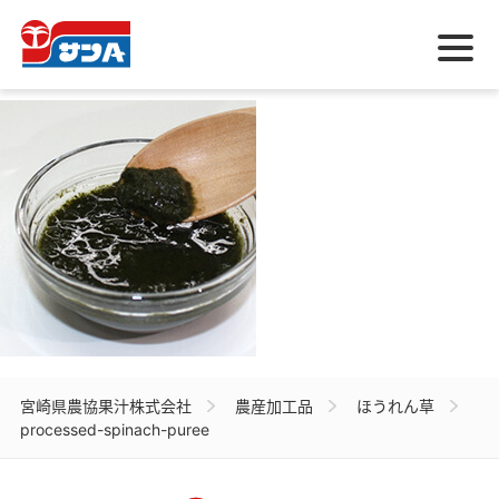
メ
ニ
ュ
ー
宮崎県農協果汁株式会社
農産加工品
ほうれん草
processed-spinach-puree