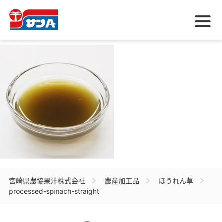
メ
ニ
ュ
ー
宮崎県農協果汁株式会社
農産加工品
ほうれん草
processed-spinach-straight