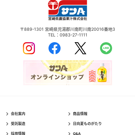
〒889-1301
宮崎県児湯郡川南町川南20016番地3
TEL：
0983-27-1111
会社案内
商品情報
受託製造
日向夏ものがたり
採用情報
Q&A