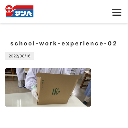
メ
ニ
ュ
ー
school-work-experience-02
2022/08/16