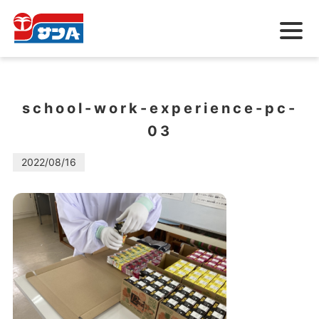
メ
ニ
ュ
ー
school-work-experience-pc-
03
2022/08/16